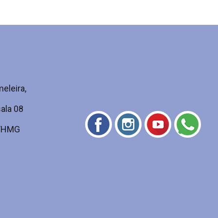
eleira,
ala 08
 FHMG