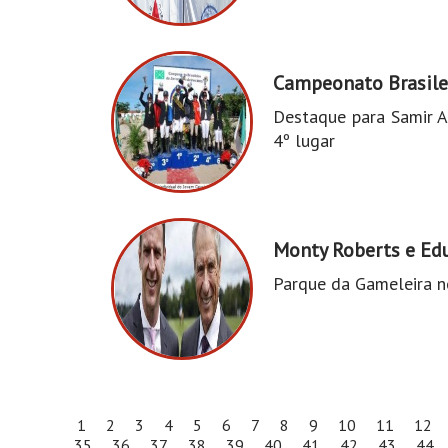
Campeonato Brasilei
Destaque para Samir As
4º lugar
Monty Roberts e Ed
Parque da Gameleira 
1
2
3
4
5
6
7
8
9
10
11
12
35
36
37
38
39
40
41
42
43
44