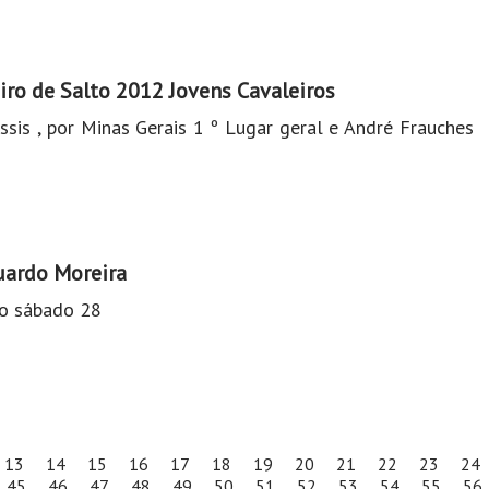
ro de Salto 2012 Jovens Cavaleiros
sis , por Minas Gerais 1 º Lugar geral e André Frauches
uardo Moreira
no sábado 28
13
14
15
16
17
18
19
20
21
22
23
24
45
46
47
48
49
50
51
52
53
54
55
56