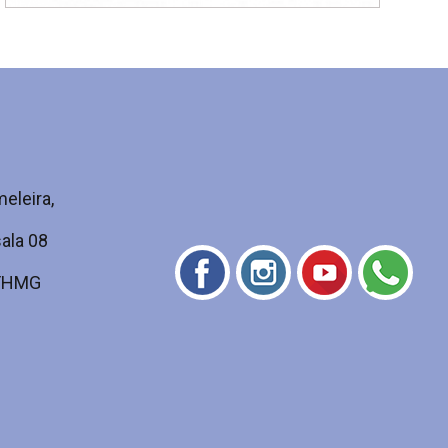
eleira,
ala 08
 FHMG