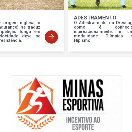
ADESTRAMENTO
e origem inglesa, o
O Adestramento ou Dressag
ndurance) se traduz
como é conhecid
petição longa em
internacionalmente, é u
locidade deve se
modalidade Olímpica 
resistência.
Hipismo.