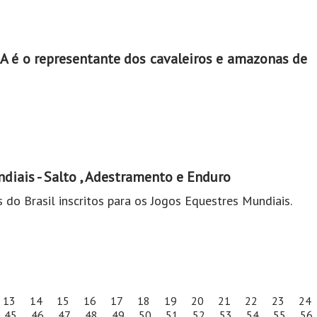
 é o representante dos cavaleiros e amazonas de
diais - Salto , Adestramento e Enduro
 do Brasil inscritos para os Jogos Equestres Mundiais.
13
14
15
16
17
18
19
20
21
22
23
24
45
46
47
48
49
50
51
52
53
54
55
56