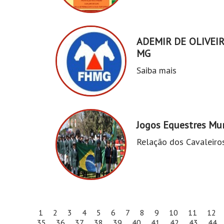
ADEMIR DE OLIVEIRA
MG
Saiba mais
Jogos Equestres Mun
Relação dos Cavaleiros
1
2
3
4
5
6
7
8
9
10
11
12
35
36
37
38
39
40
41
42
43
44