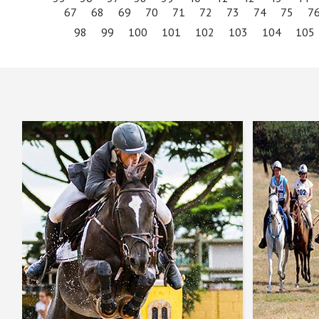
67
68
69
70
71
72
73
74
75
7
98
99
100
101
102
103
104
105