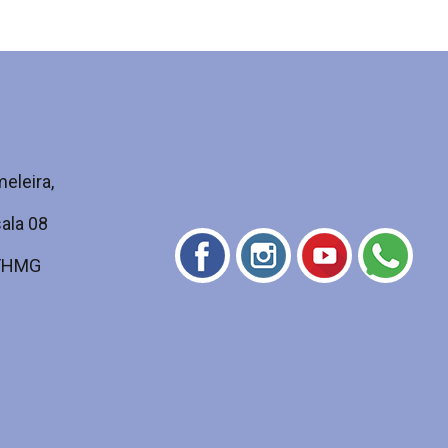
eleira,
ala 08
 FHMG