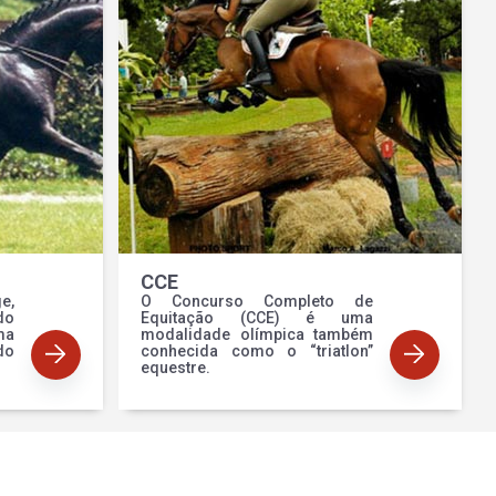
CCE
e,
O Concurso Completo de
o
Equitação (CCE) é uma
ma
modalidade olímpica também
do
conhecida como o “triatlon”
equestre.