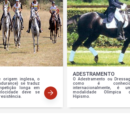
ADESTRAMENTO
e origem inglesa, o
O Adestramento ou Dressag
ndurance) se traduz
como é conhecid
petição longa em
internacionalmente, é u
locidade deve se
modalidade Olímpica 
resistência.
Hipismo.