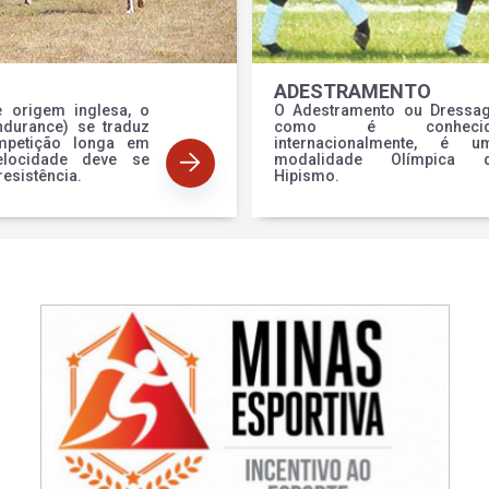
ADESTRAMENTO
e origem inglesa, o
O Adestramento ou Dressag
ndurance) se traduz
como é conhecid
petição longa em
internacionalmente, é u
locidade deve se
modalidade Olímpica 
resistência.
Hipismo.