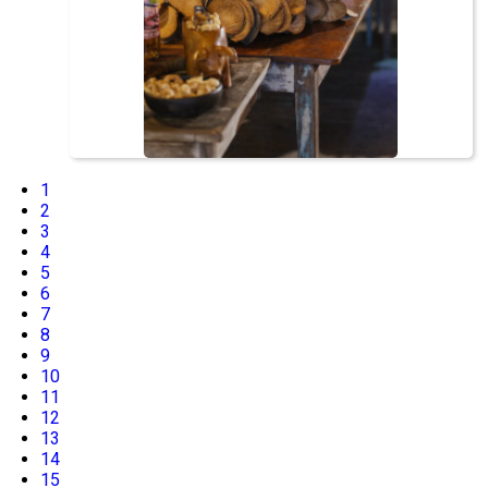
1
2
3
4
5
6
7
8
9
10
11
12
13
14
15